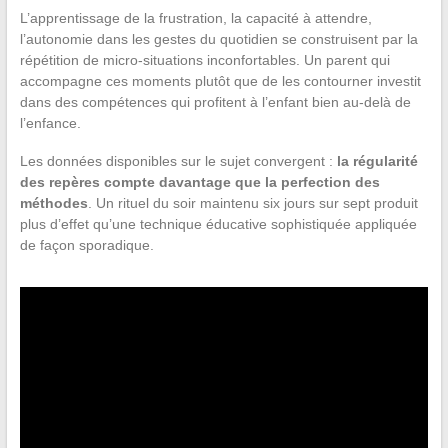
L’apprentissage de la frustration, la capacité à attendre,
l’autonomie dans les gestes du quotidien se construisent par la
répétition de micro-situations inconfortables. Un parent qui
accompagne ces moments plutôt que de les contourner investit
dans des compétences qui profitent à l’enfant bien au-delà de
l’enfance.
Les données disponibles sur le sujet convergent :
la régularité
des repères compte davantage que la perfection des
méthodes
. Un rituel du soir maintenu six jours sur sept produit
plus d’effet qu’une technique éducative sophistiquée appliquée
de façon sporadique.