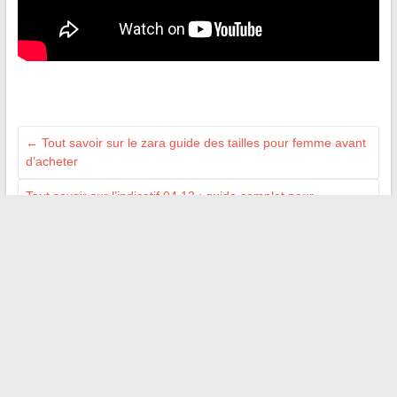
←
Tout savoir sur le zara guide des tailles pour femme avant
d’acheter
Tout savoir sur l’indicatif 04 12 : guide complet pour
téléphoner en France
→
NOS PARTENAIRES
Auto Moto Pneu
Ma Gazette
On s'appelle