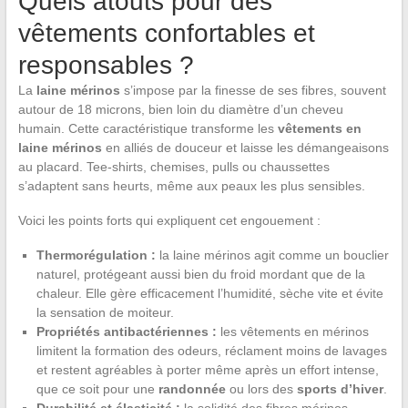
Quels atouts pour des
vêtements confortables et
responsables ?
La
laine mérinos
s’impose par la finesse de ses fibres, souvent
autour de 18 microns, bien loin du diamètre d’un cheveu
humain. Cette caractéristique transforme les
vêtements en
laine mérinos
en alliés de douceur et laisse les démangeaisons
au placard. Tee-shirts, chemises, pulls ou chaussettes
s’adaptent sans heurts, même aux peaux les plus sensibles.
Voici les points forts qui expliquent cet engouement :
Thermorégulation :
la laine mérinos agit comme un bouclier
naturel, protégeant aussi bien du froid mordant que de la
chaleur. Elle gère efficacement l’humidité, sèche vite et évite
la sensation de moiteur.
Propriétés antibactériennes :
les vêtements en mérinos
limitent la formation des odeurs, réclament moins de lavages
et restent agréables à porter même après un effort intense,
que ce soit pour une
randonnée
ou lors des
sports d’hiver
.
Durabilité et élasticité :
la solidité des fibres mérinos