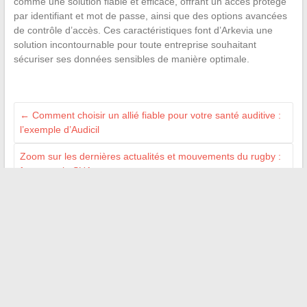
comme une solution fiable et efficace, offrant un accès protégé
par identifiant et mot de passe, ainsi que des options avancées
de contrôle d’accès. Ces caractéristiques font d’Arkevia une
solution incontournable pour toute entreprise souhaitant
sécuriser ses données sensibles de manière optimale.
←
Comment choisir un allié fiable pour votre santé auditive :
l’exemple d’Audicil
Zoom sur les dernières actualités et mouvements du rugby :
focus sur le SUA
→
NOS PARTENAIRES
Auto Moto Pneu
Ma Gazette
On s'appelle