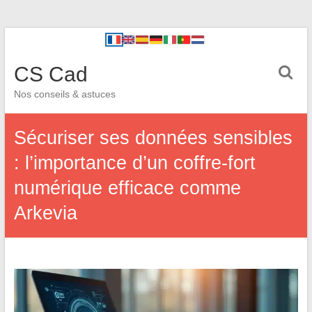
CS Cad
Nos conseils & astuces
Sécuriser ses données sensibles
: l’importance d’un coffre-fort
numérique efficace comme
Arkevia